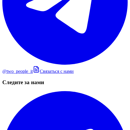
@two_people_it
Связаться с нами
Следите за нами