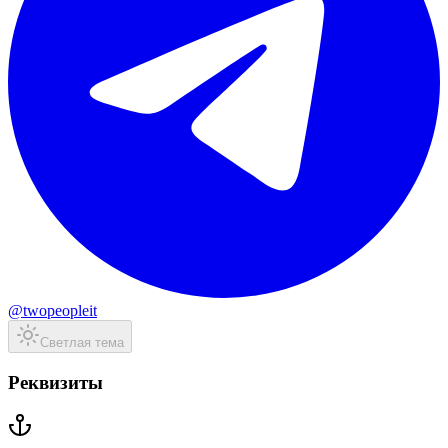
@twopeopleit
Светлая тема
Реквизиты