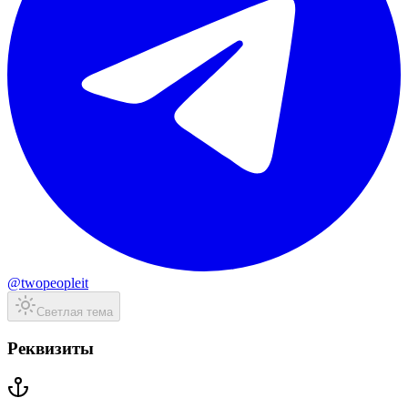
@twopeopleit
Светлая тема
Реквизиты