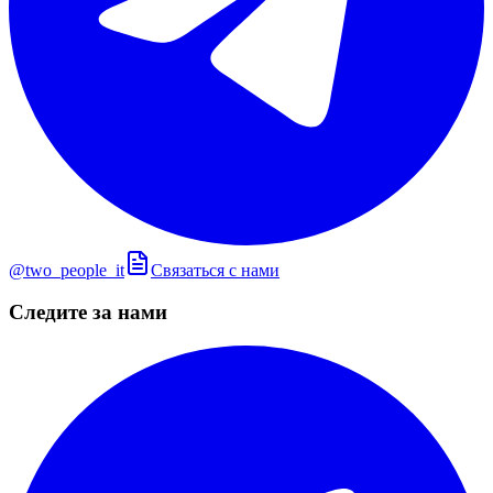
@two_people_it
Связаться с нами
Следите за нами