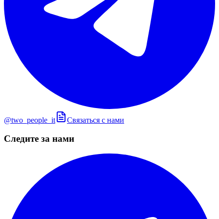
@two_people_it
Связаться с нами
Следите за нами