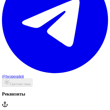
@twopeopleit
Светлая тема
Реквизиты