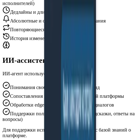
исполнителей)
Дедлайны и длительность задач
Абсолютные и относительные напоминания
Повторяющиеся задачи
История изменений
ИИ-ассистент и LLM
ИИ-агент используется для:
Понимания свободных текстовых команд
Сопоставления запроса с бизнес-логикой платформы
Обработки edge-кейсов и уточняющих диалогов
Поддержки пользователей (справка, подсказки, ответы на
вопросы)
Для поддержки используется
RAG-подход
с базой знаний о
платформе.