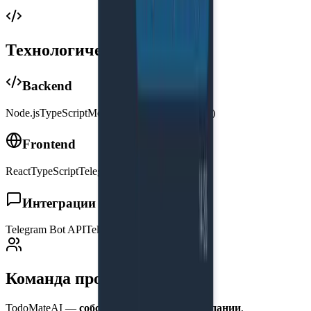
Технологический стек
Backend
Node.js
TypeScript
MongoDB
Redis
LLM (GPT)
Frontend
React
TypeScript
Telegram Mini App
Интеграции
Telegram Bot API
Telegram Mini Apps
Команда проекта
TodoMateAI —
собственный продукт компании
,