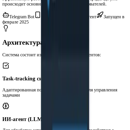
происходит основная коммуникация пользователей.
Telegram Bot
Mini App
LLM-ассистент
Запущен в
феврале 2025
Архитектура продукта
Система состоит из двух ключевых компонентов:
Task-tracking система
Адаптированная под Telegram платформа для управления
задачами
ИИ-агент (LLM)