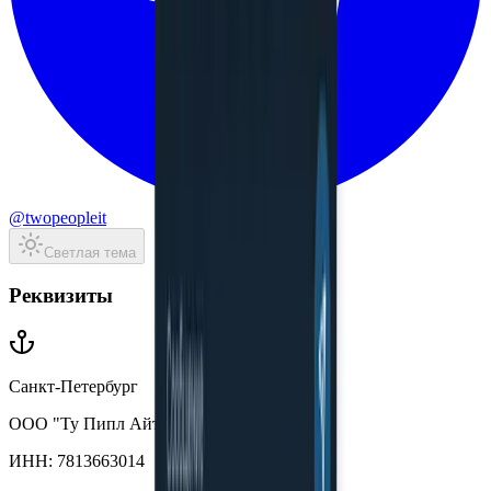
@twopeopleit
Светлая тема
Реквизиты
Санкт-Петербург
ООО "Ту Пипл Айти"
ИНН:
7813663014