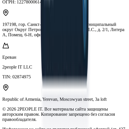
ОГРН:
1227800061433
197198, гор. Санкт-Петербург, Вн.Тер.Г. Муниципальный
округ Округ Петровский, Пр-Кт Большой П.С., д. 2/1, Литера
А, Помещ. 6-Н, офис 1-2а
Ереван
2people IT LLC
TIN:
02874975
Republic of Armenia, Yerevan, Moscowyan street, 3a loft
©
2026
2PEOPLE IT. Все материалы сайта защищены
авторским правом. Копирование запрещено без согласия
правообладателя.