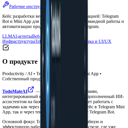
Рабочие инструменты
Кейс разработки веб-сервиса с LLM-интеграцией: Telegram
Bot и Mini App для управления задачами, командной работы и
автоматизации продуктивности внутри Telegram.
LLM
AI-агенты
Веб-разработка
DevOps /
Инфраструктура
Telegram Mini Apps
Аналитика и UI/UX
О продукте
Productivity / AI • Telegram Bot, Telegram Mini App •
Собственный продукт
TodoMateAI
— сервис управления задачами,
интегрированный в экосистему Telegram и дополненный ИИ-
ассистентом на базе LLM. Продукт позволяет работать с
задачами как через привычный веб-интерфейс в Telegram Mini
App, так и через текстовые запросы в чате с Telegram Bot.
Основной фокус TodoMateAI — создать удобную и
эффективную работу с задачами в Telegram-среде, где уже