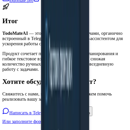
todomate.pro
Telegram Bot
Итог
TodoMateAI
— это сервис управления задачами, органично
встроенный в Telegram и дополненный ИИ-ассистентом для
ускорения работы с задачами.
Продукт сочетает привычный интерфейс планирования и
гибкое текстовое взаимодействие через чат, снижая
количество ручных операций и упрощая повседневную
работу с задачами.
Хотите обсудить
ваш проект?
Свяжитесь с нами, и мы расскажем, как можем помочь
реализовать вашу задачу
Написать в Telegram
hi@2people.io
Или заполните форму обратной связи