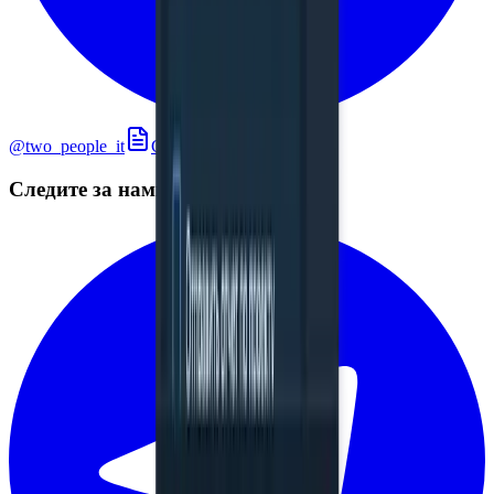
@two_people_it
Связаться с нами
Следите за нами