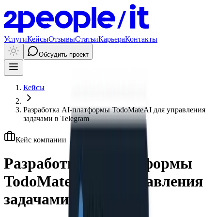
Услуги
Кейсы
Отзывы
Статьи
Карьера
Контакты
Обсудить проект
Кейсы
Разработка AI-платформы TodoMateAI для управления
задачами в Telegram
Кейс компании
Разработка AI-платформы
TodoMateAI для управления
задачами в Telegram