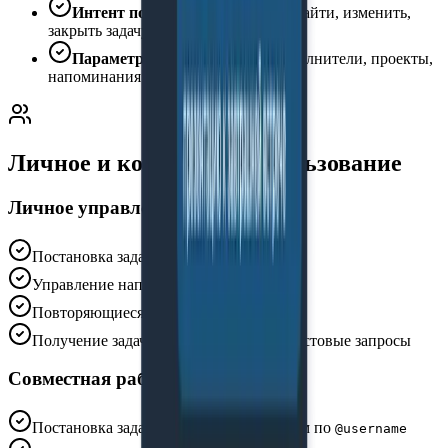
Интент пользователя
(создать, найти, изменить,
закрыть задачу и т.д.)
Параметры запроса
(сроки, исполнители, проекты,
напоминания и пр.)
Личное и командное использование
Личное управление задачами
Постановка задач себе через бота
Управление напоминаниями
Повторяющиеся задачи
Получение задач по фильтрам через текстовые запросы
Совместная работа
Постановка задач другим пользователям по
@username