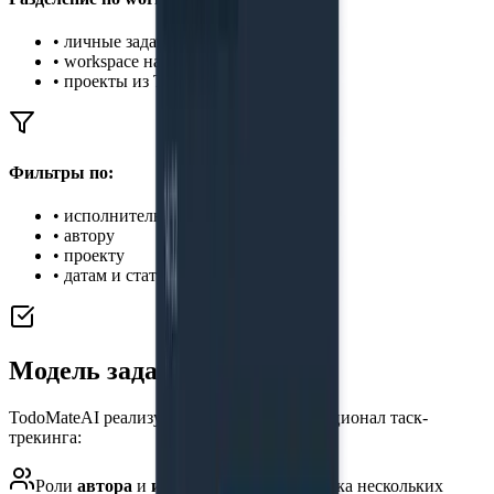
• личные задачи
• workspace на двоих
• проекты из Telegram-чатов
Фильтры по:
• исполнителю
• автору
• проекту
• датам и статусам
Модель задач
TodoMateAI реализует полноценный функционал таск-
трекинга:
Роли
автора
и
исполнителей
(поддержка нескольких