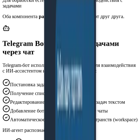
Для обработки естественного языка и взаимодействия с
задачами
Оба компонента
равноправны
и дополняют друг друга.
Telegram Bot — работа с задачами
через чат
Telegram-бот используется как интерфейс для взаимодействия
с ИИ-ассистентом и интеграции с Telegram:
Постановка задач в свободной форме
Получение списков задач по запросу
Редактирование, закрытие и уточнение задач текстом
Добавление бота в личные и групповые чаты
Автоматическое создание рабочих пространств (workspace)
ИИ-агент распознаёт: